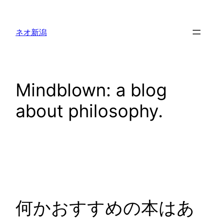
内
容
ネオ新潟
を
ス
キ
ッ
Mindblown: a blog
プ
about philosophy.
何かおすすめの本はあ